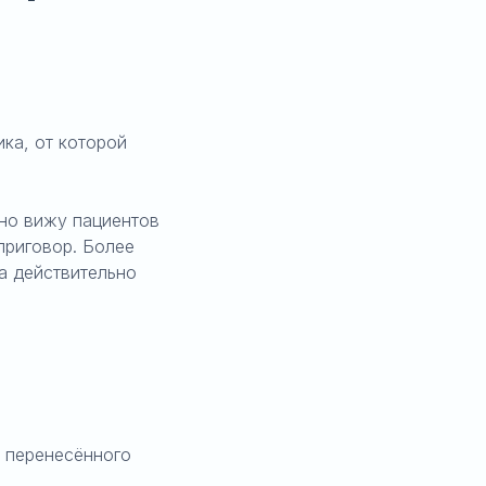
ка, от которой
рно вижу пациентов
приговор. Более
да действительно
е перенесённого