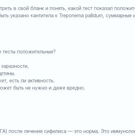
еть в свой бланк и понять, какой тест показал положит
ыть указано «антитела к Treponema pallidum, суммарные и
ые тесты положительные?
 заразности.
артины.
ет, есть ли активность.
может быть не нужно и даже вредно.
А) после лечения сифилиса — это норма. Это иммунолог