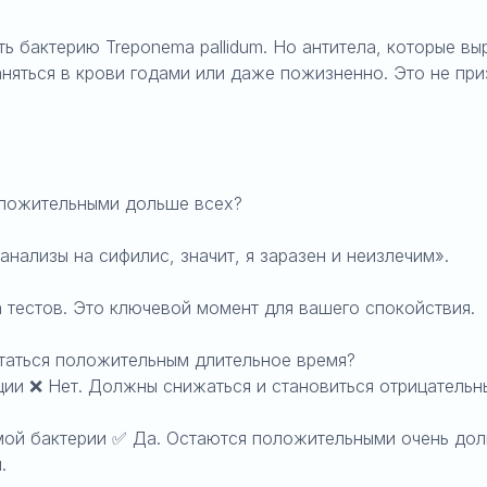
 бактерию Treponema pallidum. Но антитела, которые вы
аняться в крови годами или даже пожизненно. Это не при
оложительными дольше всех?
нализы на сифилис, значит, я заразен и неизлечим».
а тестов. Это ключевой момент для вашего спокойствия.
таться положительным длительное время?
ии ❌ Нет. Должны снижаться и становиться отрицательн
ой бактерии ✅ Да. Остаются положительными очень долг
.