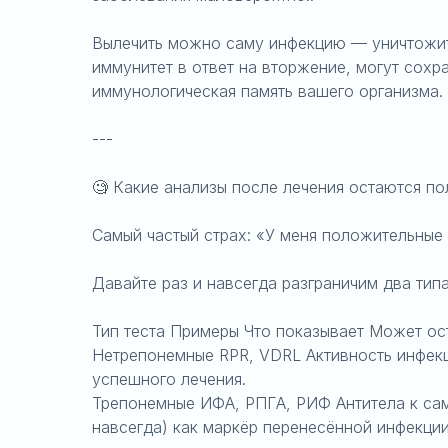
Вылечить можно саму инфекцию — уничтожить
иммунитет в ответ на вторжение, могут сохр
иммунологическая память вашего организма.
---
🧐 Какие анализы после лечения остаются п
Самый частый страх: «У меня положительные а
Давайте раз и навсегда разграничим два тип
Тип теста Примеры Что показывает Может ос
Нетрепонемные RPR, VDRL Активность инфекц
успешного лечения.
Трепонемные ИФА, РПГА, РИФ Антитела к сам
навсегда) как маркёр перенесённой инфекции