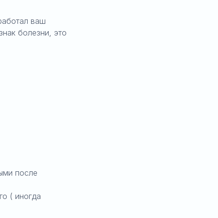
работал ваш
знак болезни, это
ыми после
о ( иногда