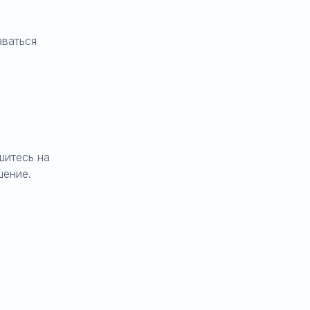
аваться
шитесь на
шение.