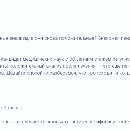
ные анализы, а они снова положительные? Знакомая пани
 кандидат медицинских наук с 30-летним стажем регуля
оить: положительный анализ после лечения — это ещё не 
ма. Давайте спокойно разберёмся, что происходит и ког
не болезнь
 полностью «очистить кровь» от антител к сифилису посл