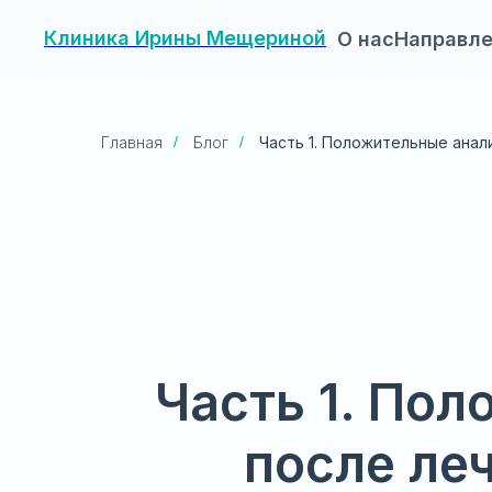
Клиника Ирины Мещериной
О нас
Направл
Главная
/
Блог
/
Часть 1. Положительные анал
Часть 1. По
после ле