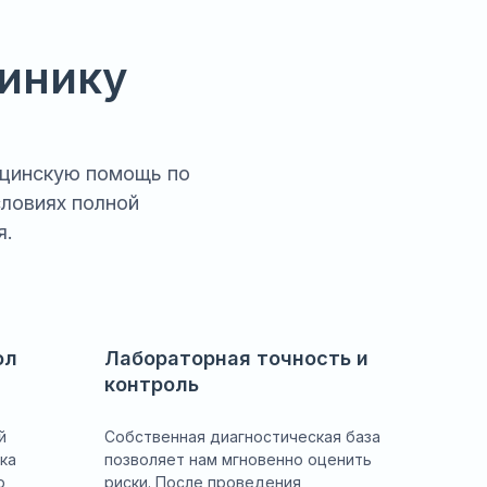
инику
ицинскую помощь по
словиях полной
я.
ол
Лабораторная точность и
контроль
й
Собственная диагностическая база
ка
позволяет нам мгновенно оценить
ю
риски. После проведения