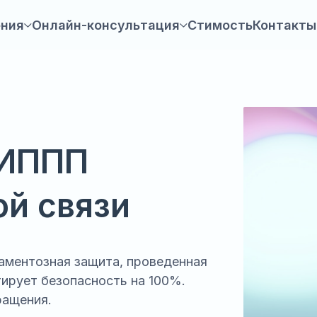
ения
Онлайн-консультация
Стимость
Контакты
 ИППП
ой связи
аментозная защита, проведенная
тирует безопасность на 100%.
ращения.