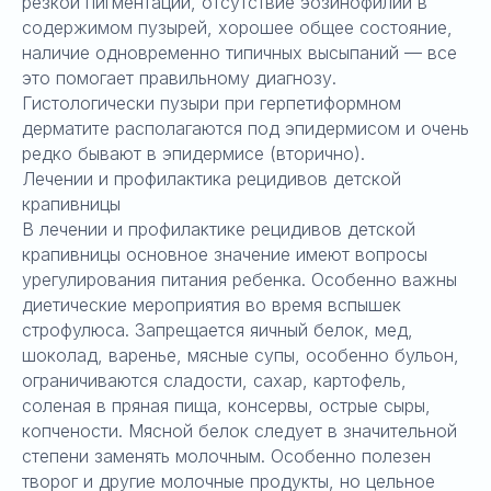
резкой пигментации, отсутствие эозинофилии в
содержимом пузырей, хорошее общее состояние,
наличие одновременно типичных высыпаний — все
это помогает правильному диагнозу.
Гистологически пузыри при герпетиформном
дерматите располагаются под эпидермисом и очень
редко бывают в эпидермисе (вторично).
Лечении и профилактика рецидивов детской
крапивницы
В лечении и профилактике рецидивов детской
крапивницы основное значение имеют вопросы
урегулирования питания ребенка. Особенно важны
диетические мероприятия во время вспышек
строфулюса. Запрещается яичный белок, мед,
шоколад, варенье, мясные супы, особенно бульон,
ограничиваются сладости, сахар, картофель,
соленая в пряная пища, консервы, острые сыры,
копчености. Мясной белок следует в значительной
степени заменять молочным. Особенно полезен
творог и другие молочные продукты, но цельное