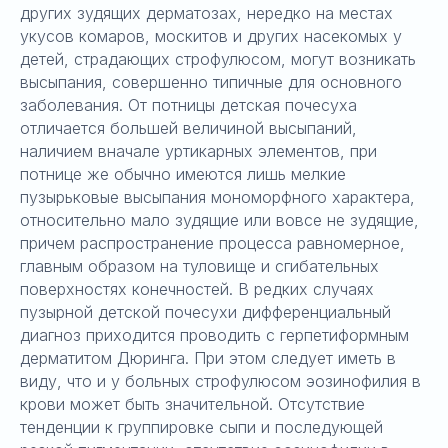
других зудящих дерматозах, нередко на местах
укусов комаров, москитов и других насекомых у
детей, страдающих строфулюсом, могут возникать
высыпания, совершенно типичные для основного
заболевания. От потницы детская почесуха
отличается большей величиной высыпаний,
наличием вначале уртикарных элементов, при
потнице же обычно имеются лишь мелкие
пузырьковые высыпания мономорфного характера,
относительно мало зудящие или вовсе не зудящие,
причем распространение процесса равномерное,
главным образом на туловище и сгибательных
поверхностях конечностей. В редких случаях
пузырной детской почесухи дифференциальный
диагноз приходится проводить с герпетиформным
дерматитом Дюринга. При этом следует иметь в
виду, что и у больных строфулюсом эозинофилия в
крови может быть значительной. Отсутствие
тенденции к группировке сыпи и последующей