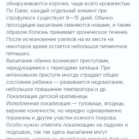
обнаруживаются корочки, чаще всего кровянистые.
По Darier, каждый отдельный элемент при
строфулюсе существует 8—15 дней. Обычно
проходящие высыпания сменяются новыми, и таким
образом болезнь принимает хроническое течение.
После исчезновения узелков на их месте на
некоторое время остается небольшое пигментное
пятнышко.
Высыпания обычно возникают приступами,
чередующимися с периодами затишья. При
интенсивном приступе иногда страдает общее
состояние ребенка — развивается недомогание,
небольшое повышение температуры и др.
Локализация детской крапивницы
Излюбленная локализация — туловище, ягодицы,
верхние конечности, но нередко одновременно
поражены и другие участки кожного покрова.
Особо нужно отметить локализацию на ладонях и
подошвах, так так здесь высыпания могут
принимать несколько другой вид: гораздо больше