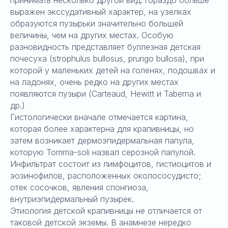
выражен экссудативный характер, на узелках
образуются пузырьки значительно большей
величины, чем на других местах. Особую
разновидность представляет буллезная детская
почесуха (strophulus bullosus, prurigo bullosa), при
которой у маленьких детей на голенях, подошвах и
на ладонях, очень редко на других местах
появляются пузыри (Carteaud, Hewitt и Taberna и
др.)
Гистологически вначале отмечается картина,
которая более характерна для крапивницы, но
затем возникает дермоэпидермальная папула,
которую Tomma-soli назвал серозной папулой.
Инфильтрат состоит из лимфоцитов, гистиоцитов и
эозинофилов, расположенных околососудисто;
отек сосочков, явления спонгиоза,
внутриэпидермальный пузырек.
Этиология детской крапивницы не отличается от
таковой детской экземы. В анамнезе нередко