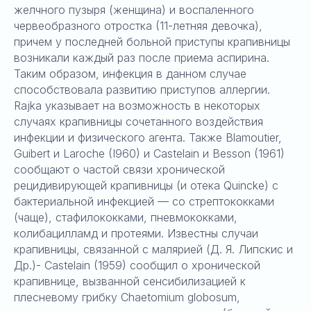
желчного пузыря (женщина) и воспаленного
червеобразного отростка (11-летняя девочка),
причем у последней больной приступы крапивницы
возникали каждый раз после приема аспирина.
Таким образом, инфекция в данном случае
способствовала развитию приступов аллергии.
Rajka указывает на возможность в некоторых
случаях крапивницы сочетанного воздействия
инфекции и физического агента. Также Blamoutier,
Guibert и Laroche (I960) и Castelain и Besson (1961)
сообщают о частой связи хронической
рецидивирующей крапивницы (и отека Quincke) с
бактериальной инфекцией — со стрептококками
(чаще), стафилококками, пневмококками,
колибацилламд и протеями. Известны случаи
крапивницы, связанной с малярией (Д. Я. Липскис и
Др.)- Castelain (1959) сообщил о хронической
крапивнице, вызванной сенсибилизацией к
плесневому грибку Chaetomium globosum,