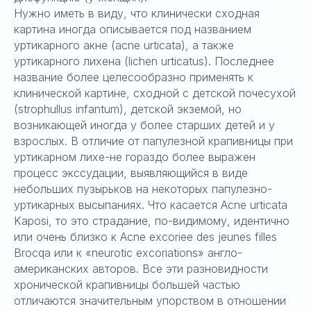
Нужно иметь в виду, что клинически сходная
картина иногда описывается под названием
уртикарного акне (acne urticata), а также
уртикарного лихена (lichen urticatus). Последнее
название более целесообразно применять к
клинической картине, сходной с детской почесухой
(strophullus infantum), детской экземой, но
возникающей иногда у более старших детей и у
взрослых. В отличие от папулезной крапивницы при
уртикарном лихе-не гораздо более выражен
процесс экссудации, выявляющийся в виде
небольших пузырьков на некоторых папулезно-
уртикарных высыпаниях. Что касается Acne urticata
Kaposi, то это страдание, по-видимому, идентично
или очень близко к Acne excoriee des jeunes filles
Brocqa или к «neurotic excoriations» англо-
американских авторов. Все эти разновидности
хронической крапивницы большей частью
отличаются значительным упорством в отношении