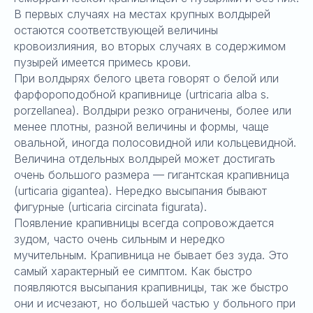
В первых случаях на местах крупных волдырей
остаются соответствующей величины
кровоизлияния, во вторых случаях в содержимом
пузырей имеется примесь крови.
При волдырях белого цвета говорят о белой или
фарфороподобной крапивнице (urtricaria alba s.
porzellanea). Волдыри резко ограничены, более или
менее плотны, разной величины и формы, чаще
овальной, иногда полосовидной или кольцевидной.
Величина отдельных волдырей может достигать
очень большого размера — гигантская крапивница
(urticaria gigantea). Нередко высыпания бывают
фигурные (urticaria circinata figurata).
Появление крапивницы всегда сопровождается
зудом, часто очень сильным и нередко
мучительным. Крапивница не бывает без зуда. Это
самый характерный ее симптом. Как быстро
появляются высыпания крапивницы, так же быстро
они и исчезают, но большей частью у больного при