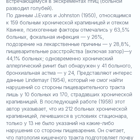
встречающемуся в экскрементах птиц (больной
разводил голубей).
По данным J.Evans и Johnston (1950), относящимся
к 159 больным хронической крапивницей и отеком
Квинке, психогенные факторы отмечались у 63,5%
больных, фокальная инфекция — у 26%,
подозрение на лекарственные причины — у 28,8%,
пищеварительные расстройства (включая запор)—у
44,1% больных; одновременно хронический
аллергический ринит был обнаружен у 41 больного,
бронхиальная астма — у 24, Представляют интерес
данные Lindemayr (1954), который не смог найти
нарушений со стороны пищеварительного тракта
лишь у 10 больных из 170, страдавших хронической
крапивницей. В последующей работе (1958) этот
автор указывает, что из 212 больных хронической
крапивницей, лечившихся в условиях стационара,
только у 13 не было указаний на какие-либо
нарушения со стороны пищеварения. Он считает,
что патология кишечного тракта подготовляет почву