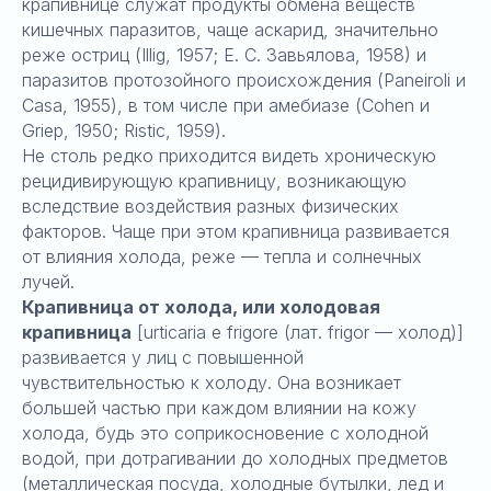
крапивнице служат продукты обмена веществ
кишечных паразитов, чаще аскарид, значительно
реже остриц (Illig, 1957; Е. С. Завьялова, 1958) и
паразитов протозойного происхождения (Paneiroli и
Casa, 1955), в том числе при амебиазе (Cohen и
Griep, 1950; Ristic, 1959).
Не столь редко приходится видеть хроническую
рецидивирующую крапивницу, возникающую
вследствие воздействия разных физических
факторов. Чаще при этом крапивница развивается
от влияния холода, реже — тепла и солнечных
лучей.
Крапивница от холода, или холодовая
крапивница
[urticaria е frigore (лат. frigor — холод)]
развивается у лиц с повышенной
чувствительностью к холоду. Она возникает
большей частью при каждом влиянии на кожу
холода, будь это соприкосновение с холодной
водой, при дотрагивании до холодных предметов
(металлическая посуда, холодные бутылки, лед и