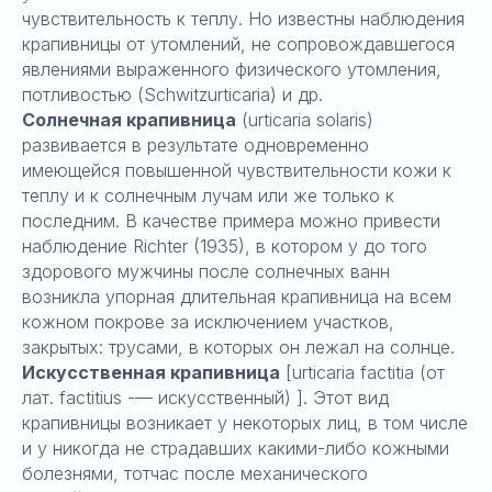
чувствительность к теплу. Но известны наблюдения
крапивницы от утомлений, не сопровождавшегося
явлениями выраженного физического утомления,
потливостью (Schwitzurticaria) и др.
Солнечная крапивница
(urticaria solaris)
развивается в результате одновременно
имеющейся повышенной чувствительности кожи к
теплу и к солнечным лучам или же только к
последним. В качестве примера можно привести
наблюдение Richter (1935), в котором у до того
здорового мужчины после солнечных ванн
возникла упорная длительная крапивница на всем
кожном покрове за исключением участков,
закрытых: трусами, в которых он лежал на солнце.
Искусственная крапивница
[urticaria factitia (от
лат. factitius -— искусственный) ]. Этот вид
крапивницы возникает у некоторых лиц, в том числе
и у никогда не страдавших какими-либо кожными
болезнями, тотчас после механического