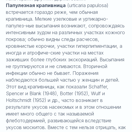
Папулезная крапивница
(urticaria papulosa)
встречается гораздо реже, чем обычная
крапивница. Мелкие узелковые и уртикарно-
папулез-ные высыпания возникают, сопровождаясь
интенсивным зудом на различных участках кожного
покрова; обычно видны следы расчесов,
кровянистые корочки, участки гиперпигментации, а
иногда и атрофиче-ские участки на местах
заживших более глубоких экскориаций. Высыпания
не группируются и не сливаются. Вторичной
инфекции обычно не бывает. Поражения
наблюдаются большей частью у женщин и детей.
Этот вид крапивницы, как показали Schaffer,
Spencer и Blank (1948), Botter (1952), Wulf и
Holtschmidt (1952) и др., часто возникает в
результате укусов насекомых и в этом отношении
имеет много общего с так называемой
флеботодермией, развивающейся вследствие
укусов москитов. Вместе с тем нельзя отрицать, как