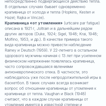
непосредственно подвергающихся действию тепла.
В отдельных случаях бывает одновременно
крапивница от холода и тепла (Hopkins, Kesten и
Hazel; Rajka и Vincze).
Крапивница «от утомления»
(urticaire par fatigue)
описана в 1921 г, Joltrain и в дальнейшем рядом
других авторов (Duke, 1924; Sigel, 1948; Krai, 1948;
Molfino, 1953, и др.). В качестве примера такого
вида крапивницы можно привести наблюдение
Rainey и Deutsch (1959). У 22-летнего в остальном
здорового мужчины начиная с 13 лет при усиленном
физическом напряжении появлялась крапивница,
часто сопровождавшаяся явлениями
ангионевротического отека. В частности, это
наблюдалось уже после непродолжительной игры в
баскетбол. В таких случаях всегда возникает
вопрос об отношении крапивницы от утомления к
крапивнице от тепла. Vaughan и Black (1948)
считают, что в каждом случае крапивницы от
утомления имеется в известной степени и