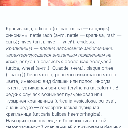
Крапивница, urticaria (от лат. urtica — волдырь),
синонимы: nettle rach (англ. nettle — крапива, rash —
сыпь); hives (англ. hive — улей), cnidosis.
Крапивница — вполне автономное заболевание,
характеризующееся внезапным появлением на
коже
, редко на слизистых оболочках волдырей
(urtica, wheal (англ.), Quaddel (нем.), plaque ortiee
(франц.)) беловатого, розового или красноватого
цвета, имеющих вид бляшек или полос, иногда
пятен ) уртикарная эритема (erythema urticatum)]. В
редких случаях возникает пузырьковая или
пузырная крапивница (urticaria vesiculosa, bullosa),
очень редко — геморрагическая пузырная
крапивница (urticaria bullosa haemorrhagica).
Нам приходилось видеть больных гигантской
геморрагической крапивницей с пузырями и без них.