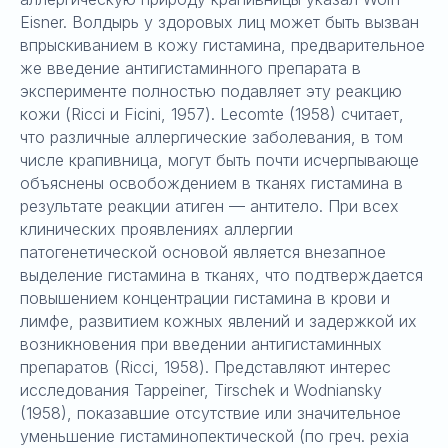
Eisner. Волдырь у здоровых лиц может быть вызван
впрыскиванием в кожу гистамина, предварительное
же введение антигистаминного препарата в
эксперименте полностью подавляет эту реакцию
кожи (Ricci и Ficini, 1957). Lecomte (1958) считает,
что различные аллергические заболевания, в том
числе крапивница, могут быть почти исчерпывающе
объяснены освобождением в тканях гистамина в
результате реакции атиген — антитело. При всех
клинических проявлениях аллергии
патогенетической основой является внезапное
выделение гистамина в тканях, что подтверждается
повышением концентрации гистамина в крови и
лимфе, развитием кожных явлений и задержкой их
возникновения при введении антигистаминных
препаратов (Ricci, 1958). Представляют интерес
исследования Tappeiner, Tirschek и Wodniansky
(1958), показавшие отсутствие или значительное
уменьшение гистаминопектической (по греч. pexia