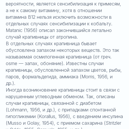
вероятности, является сенсибилизация к примесям,
а не к самому витамину, хотя в отношении
витамина В12 нельзя исключить возможности в
отдельных случаях сенсибилизации к кобальту.
Matanic (1956) описал закончившийся летально
случай крапивницы от атропина.
В отдельных случаях крапивница бывает
обусловлена запахом некоторых веществ. Это так
называемая осмилогенная крапивница (от греч.
osme — запах, обоняние). Известны случаи
крапивницы, обусловленной запахом цветов, рыбы,
паров, формальдегида, аммиака (Morris, 1956, и
др.).
Иногда возникновение крапивницы стоит в связи с
нарушенным углеводным обменом. Так, описаны
случаи крапивницы, связанной с диабетом
(Lohmann, 1956, и др.), с припадками спонтанной
гипогликемии (Korallus, 1956), с введением инсулина
(Musso и Golay, 1954), с приемом сахарина (Stritzler