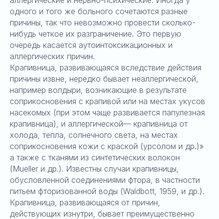
аллергические и нервно-психические. Иногда у
одного и того же больного сочетаются разные
причины, так что невозможно провести сколько-
нибудь четкое их разграничение. Это первую
очередь касается аутоинтоксикационных и
аллергических причин.
Крапивница, развивающаяся вследствие действия
причины извне, нередко бывает неаллергической,
например волдыри, возникающие в результате
соприкосновения с крапивой или на местах укусов
насекомых (при этом чаще развивается папулезная
крапивница), и аллергической— крапивница от
холода, тепла, солнечного света, на местах
соприкосновения кожи с краской (урсолом и др.)»
а также с тканями из синтетических волокон
(Mueller и др.). Известны случаи крапивницы,
обусловленной соединениями фтора, в частности
питьем фторизованной воды (Waldbott, 1959, и др.).
Крапивница, развивающаяся от причин,
действующих изнутри, бывает преимущественно