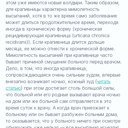
этом уже имеются новые волдыри. Таким образом,
для крапивницы характерна мимолетность
высыпаний, хотя в то же время само заболевание
может длиться продолжительное время, переходя
иногда в хроническую форму (хроническая
рецидивирующая крапивница (urticaria chronica
recidivans)). Если крапивница длится дольше
месяца, ее можно отнести к хронической форме.
Мимолетность высыпаний при крапивнице часто
бывает причиной смущения больного перед врачом.
Дело, в том, что иногда крапивница,
сопровождающаяся очень сильным зудом, впервые
внезапно возникает ночью, кожный зуд (
читать
статью
) при этом достигает столь большой силы,
что больной или его родные вызывают врача ночью
на дом или же больной сам отправляется в это
время суток к врачу. А когда врач приезжает к
больному или он бывает разбужен больным дома,
то оказывается, что у больного ничего при осмотре
обнаружить уже нельзя — все высыпания исчезли!