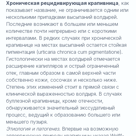
Хроническая рецидивирующая крапивница
, как
показывает название, не ограничивается одним или
несколькими припадками высыпаний волдырей.
Последние возникают в большем или меньшем
количестве почти непрерывно или с короткими
интервалами. В редких случаях при хронической
крапивнице на местах высыпаний остается стойкая
пигментация (urticaria chronica cum pigmentatione).
Гистологически на местах волдырей отмечается
расширение капилляров и острый ограниченный
отек, главным образом в самой верхней части
собственно кожи, сосочках и несколько ниже.
Степень этих изменений стоит в прямой связи с
клинической выраженностью волдыря. В случаях
буллезной крапивницы, кроме отечности,
обнаруживается значительный экссудативный
процесс, ведущий к образованию большего или
меньшего пузыря.
Этиология и патогенез
. Впервые на возможную
аллергическую природу крапивницы указал Wolff-