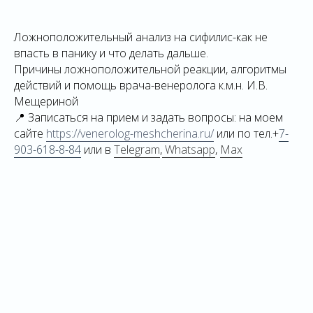
Ложноположительный анализ на сифилис-как не
впасть в панику и что делать дальше.
Причины ложноположительной реакции, алгоритмы
действий и помощь врача-венеролога к.м.н. И.В.
Мещериной
📍 Записаться на прием и задать вопросы: на моем
сайте
https://venerolog-meshcherina.ru/
или по тел.+
7-
903-618-8-84
или в
Telegram
,
Whatsapp
,
Max